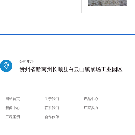
公司地址
贵州省黔南州长顺县白云山镇鼠场工业园区
网站首页
关于我们
产品中心
新闻中心
联系我们
厂家实力
工程案例
合作伙伴
南京鼓楼高端私人会馆
武汉汉阳桑拿攻略
深圳坪山区男士spa
上海闵行区spa
北京通州桑拿服务
武汉
桑拿攻略
深圳龙岗区男士spa
武汉洪山区休闲会所
上海黄浦区spa
北京东城桑拿服务
武汉东西湖区足