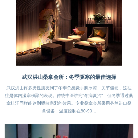
武汉洪山桑拿会所：冬季驱寒的最佳选择
武汉洪山许多男性朋友到了冬季总感觉手脚冰凉、关节僵硬，这往
往是体内湿寒积聚的表现。传统中医讲究"冬病夏治"，但冬季通过桑
拿排汗同样能达到驱散寒邪的效果。专业桑拿会所采用芬兰进口桑
拿设备，温度控制在80-90…