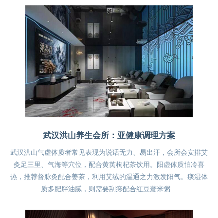
武汉洪山养生会所：亚健康调理方案
武汉洪山气虚体质者常见表现为说话无力、易出汗，会所会安排艾
灸足三里、气海等穴位，配合黄芪枸杞茶饮用。阳虚体质怕冷喜
热，推荐督脉灸配合姜茶，利用艾绒的温通之力激发阳气。痰湿体
质多肥胖油腻，则需要刮痧配合红豆薏米粥…