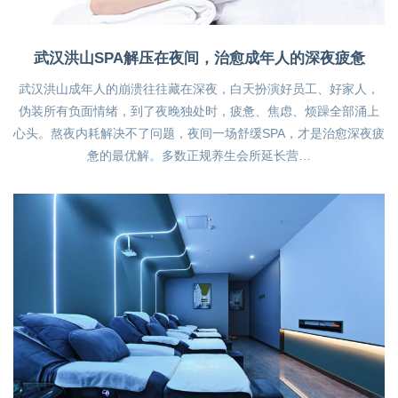
武汉洪山SPA解压在夜间，治愈成年人的深夜疲惫
武汉洪山成年人的崩溃往往藏在深夜，白天扮演好员工、好家人，
伪装所有负面情绪，到了夜晚独处时，疲惫、焦虑、烦躁全部涌上
心头。熬夜内耗解决不了问题，夜间一场舒缓SPA，才是治愈深夜疲
惫的最优解。多数正规养生会所延长营…