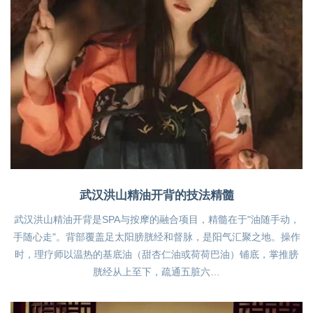
武汉洪山精油开背的技法精髓
武汉洪山精油开背是SPA与按摩的融合项目，精髓在于"油随手动，
手随心走"。背部覆盖足太阳膀胱经和督脉，是阳气汇聚之地。操作
时，理疗师以温热的基底油（甜杏仁油或荷荷巴油）铺底，掌推膀
胱经从上至下，疏通五脏六…