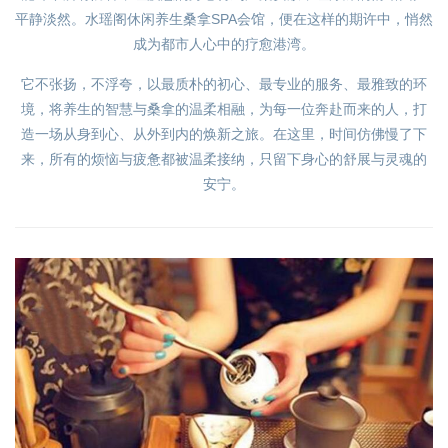
平静淡然。水瑶阁休闲养生桑拿SPA会馆，便在这样的期许中，悄然
成为都市人心中的疗愈港湾。
它不张扬，不浮夸，以最质朴的初心、最专业的服务、最雅致的环
境，将养生的智慧与桑拿的温柔相融，为每一位奔赴而来的人，打
造一场从身到心、从外到内的焕新之旅。在这里，时间仿佛慢了下
来，所有的烦恼与疲惫都被温柔接纳，只留下身心的舒展与灵魂的
安宁。