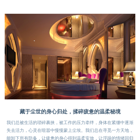
藏于尘世的身心归处，揉碎疲惫的温柔秘境
我们总被生活的琐碎裹挟，被工作的压力牵绊，身体在紧绷中逐渐
失去活力，心灵在喧嚣中慢慢蒙上尘埃。我们总在寻觅一方天地，
能卸下所有防备，让疲惫的身心得到温柔安放，让浮躁的情绪回归