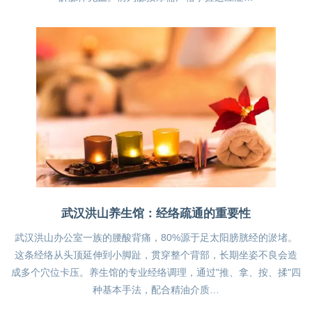
武汉洪山养生馆：经络疏通的重要性
武汉洪山办公室一族的腰酸背痛，80%源于足太阳膀胱经的淤堵。
这条经络从头顶延伸到小脚趾，贯穿整个背部，长期坐姿不良会造
成多个穴位卡压。养生馆的专业经络调理，通过"推、拿、按、揉"四
种基本手法，配合精油介质…