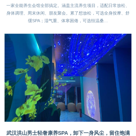
一家全能养生会馆全部搞定。涵盖主流养生项目，适配日常放松、
身体调理、周末休闲、朋友聚会。累了想放松，可选全身按摩、舒
缓SPA；湿气重、体寒困倦，可选恒温桑…
武汉洪山男士轻奢康养SPA，卸下一身风尘，留住饱满