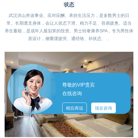
状态
武汉洪山奔波事业、应对应酬、承担生活压力，是多数男士的日
常。长期透支身体，会让人状态下滑、精力不足、容易疲惫。适当
养生蓄能，是成年人最划算的投资。男士轻奢康养SPA，专为男性体
质设计，侧重缓疲劳、通经络、补状态、…
尊敬的VIP贵宾
在线咨询
稍后再说
现在咨询